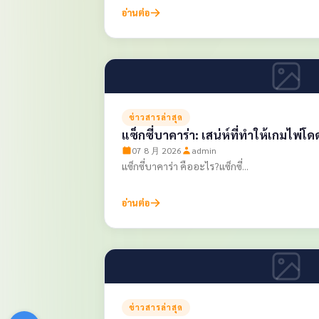
อ่านต่อ
ข่าวสารล่าสุด
แซ็กซี่บาคาร่า: เสน่ห์ที่ทำให้เกมไพ่
07 8 月 2026
admin
แซ็กซี่บาคาร่า คืออะไร?แซ็กซี่...
อ่านต่อ
ข่าวสารล่าสุด