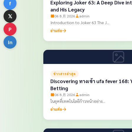
Exploring Joker 63: A Deep Dive in
f
and His Legacy
𝕏
06 8 月 2026
admin
Introduction to Joker 63 The J...
P
อ่านต่อ
in
ข่าวสารล่าสุด
Discovering ทางเข้า ufa fever 168:
Betting
06 8 月 2026
admin
ในยุคที่เทคโนโลยีก้าวหน้าอย่าง...
อ่านต่อ