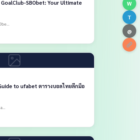
h GoalClub-SBObet: Your Ultimate
W
T
be...
@
Guide to ufabet ตารางบอลไทยลีกมือ
...