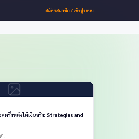
สมัครสมาชิก / เข้าสู่ระบบ
รึ่งหลังได้เงินจริง: Strategies and
...