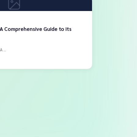
A Comprehensive Guide to its
 ...