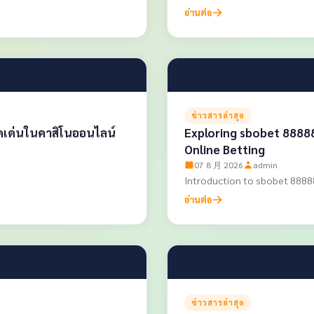
อ่านต่อ
ข่าวสารล่าสุด
โดดเด่นในคาสิโนออนไลน์
Exploring sbobet 8888
Online Betting
07 8 月 2026
admin
Introduction to sbobet 88888
อ่านต่อ
ข่าวสารล่าสุด