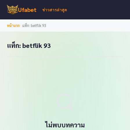
Ufabet
ข่าวสารล่าสุด
›
หน้าแรก
แท็ก: betflik 93
แท็ก: betflik 93
ไม่พบบทความ