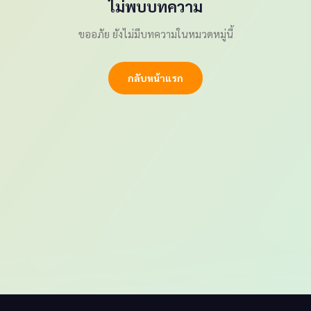
ไม่พบบทความ
ขออภัย ยังไม่มีบทความในหมวดหมู่นี้
กลับหน้าแรก