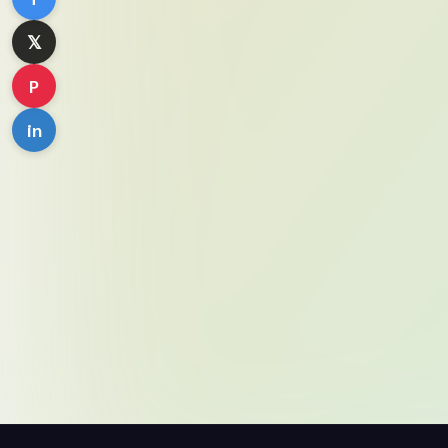
𝕏
P
in