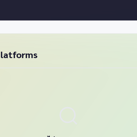
platforms