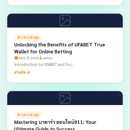
ข่าวสารล่าสุด
Unlocking the Benefits of UFABET True
Wallet for Online Betting
04 8 月 2026
admin
Introduction to UFABET and Tru...
อ่านต่อ
ข่าวสารล่าสุด
Mastering บาคาร่า ออนไลน์911: Your
Ultimate Guide to Success