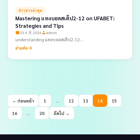
ข่าวสารล่าสุด
Mastering แทงบอลสเต็ป2-12 on UFABET:
Strategies and Tips
03 6 月 2026
admin
understanding แทงบอลสเต็ป2-12:...
อ่านต่อ
การนำ
← ก่อนหน้า
1
…
12
13
14
15
ทาง
16
…
20
ถัดไป →
หน้า