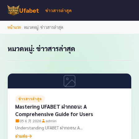
Ufabet
ข่าวสารล่าสุด
›
หน้าแรก
หมวดหมู่: ข่าวสารล่าสุด
หมวดหมู่: ข่าวสารล่าสุด
ข่าวสารล่าสุด
Mastering UFABET ฝากถอน: A
Comprehensive Guide for Users
05 6 月 2026
admin
Understanding UFABET ฝากถอน: A...
อ่านต่อ