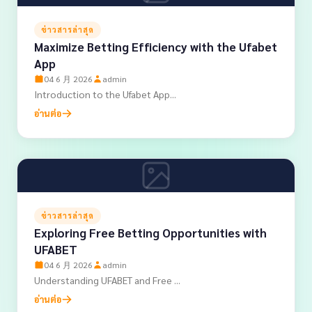
ข่าวสารล่าสุด
Maximize Betting Efficiency with the Ufabet
App
04 6 月 2026
admin
Introduction to the Ufabet App...
อ่านต่อ
ข่าวสารล่าสุด
Exploring Free Betting Opportunities with
UFABET
04 6 月 2026
admin
Understanding UFABET and Free ...
อ่านต่อ