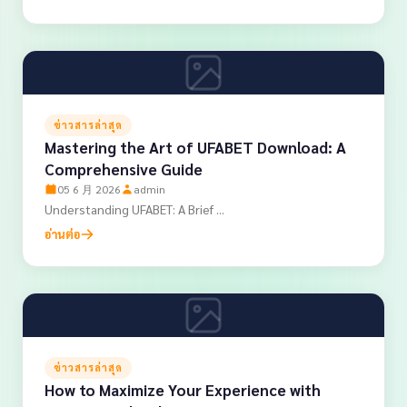
ข่าวสารล่าสุด
Mastering the Art of UFABET Download: A
Comprehensive Guide
05 6 月 2026
admin
Understanding UFABET: A Brief ...
อ่านต่อ
ข่าวสารล่าสุด
How to Maximize Your Experience with