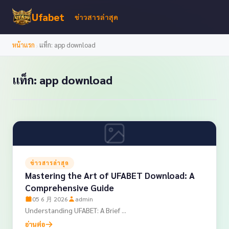
Ufabet
ข่าวสารล่าสุด
›
หน้าแรก
แท็ก: app download
แท็ก: app download
ข่าวสารล่าสุด
Mastering the Art of UFABET Download: A
Comprehensive Guide
05 6 月 2026
admin
Understanding UFABET: A Brief ...
อ่านต่อ