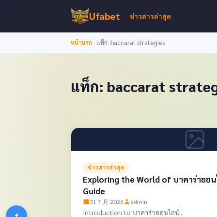
Ufabet
ข่าวสารล่าสุด
›
หน้าแรก
แท็ก: baccarat strategies
แท็ก: baccarat strate
ข่าวสารล่าสุด
Exploring the World of บาคาร่าออ
Guide
31 7 月 2026
admin
Introduction to บาคาร่าออนไลน์...
f