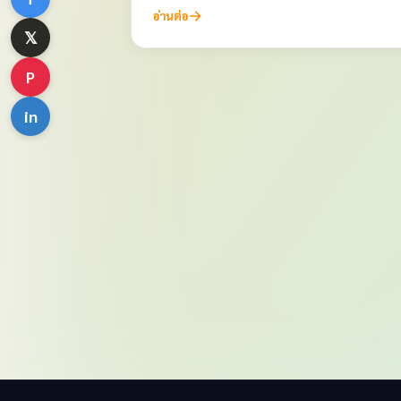
อ่านต่อ
𝕏
P
in