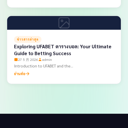
ข่าวสารล่าสุด
Exploring UFABET ตารางบอล: Your Ultimate
Guide to Betting Success
27 5 月 2026
admin
Introduction to UFABET and the...
อ่านต่อ