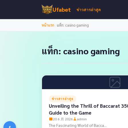
Ufabet
ข่าวสารล่าสุด
›
หน้าแรก
แท็ก: casino gaming
แท็ก: casino gaming
ข่าวสารล่าสุด
Unveiling the Thrill of Baccarat 3
Guide to the Game
20 6 月 2026
admin
The Fascinating World of Bacca...
f