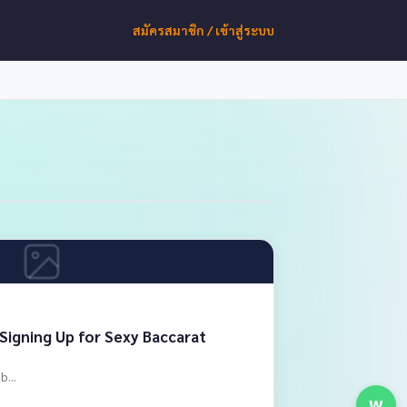
สมัครสมาชิก / เข้าสู่ระบบ
 Signing Up for Sexy Baccarat
...
W