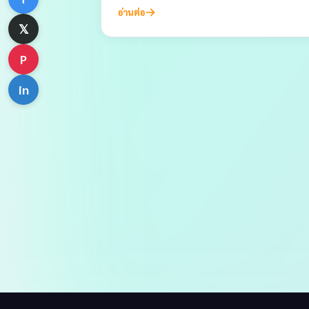
อ่านต่อ
𝕏
P
in