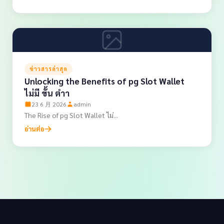
ข่าวสารล่าสุด
Unlocking the Benefits of pg Slot Wallet
ไม่มี ขั้น ตําา
23 6 月 2026
admin
The Rise of pg Slot Wallet ไม่...
อ่านต่อ