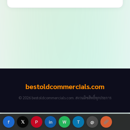
bestoldcommercials.com
© 2026 bestoldcommercials.com. สงวนลิขสิทธิ์ทุกประการ
f
𝕏
P
in
W
T
@