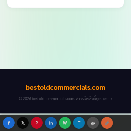
bestoldcommercials.com
© 2026 bestoldcommercials.com. สงวนลิขสิทธิ์ทุกประการ
f
𝕏
P
in
W
T
@