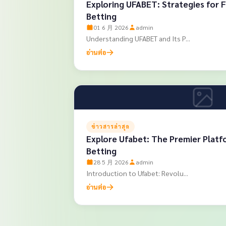
Exploring UFABET: Strategies for F
Betting
01 6 月 2026
admin
Understanding UFABET and Its P...
อ่านต่อ
ข่าวสารล่าสุด
Explore Ufabet: The Premier Platf
Betting
28 5 月 2026
admin
Introduction to Ufabet: Revolu...
อ่านต่อ