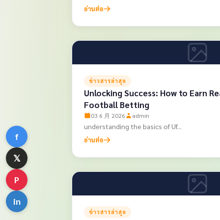
อ่านต่อ
ข่าวสารล่าสุด
Unlocking Success: How to Earn Re
Football Betting
03 6 月 2026
admin
understanding the basics of Uf...
f
อ่านต่อ
𝕏
P
in
ข่าวสารล่าสุด