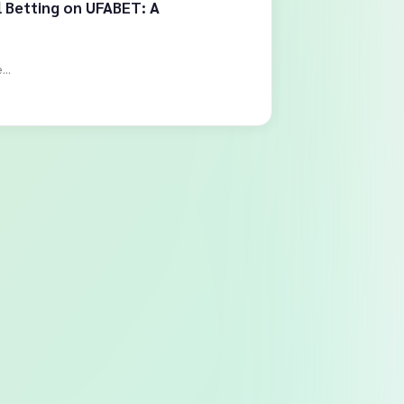
l Betting on UFABET: A
...