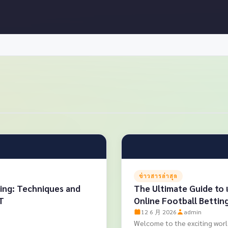
ข่าวสารล่าสุด
ting: Techniques and
The Ultimate Guide to 
T
Online Football Bettin
12 6 月 2026
admin
Welcome to the exciting world