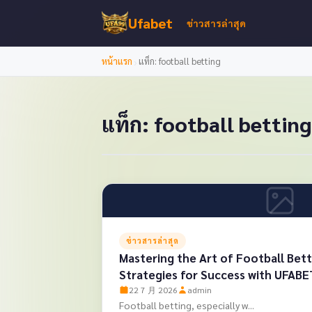
Ufabet
ข่าวสารล่าสุด
›
หน้าแรก
แท็ก: football betting
แท็ก: football betting
ข่าวสารล่าสุด
Mastering the Art of Football Bet
Strategies for Success with UFABE
22 7 月 2026
admin
Football betting, especially w...