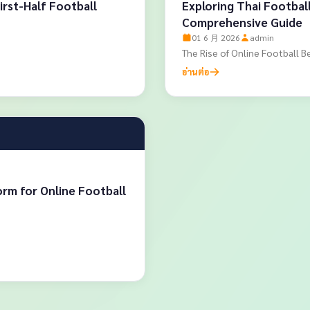
irst-Half Football
Exploring Thai Footbal
Comprehensive Guide
01 6 月 2026
admin
The Rise of Online Football Be
อ่านต่อ
orm for Online Football