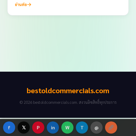
อ่านต่อ
bestoldcommercials.com
© 2026 bestoldcommercials.com. สงวนลิขสิทธิ์ทุกประการ
f
𝕏
P
in
W
T
@