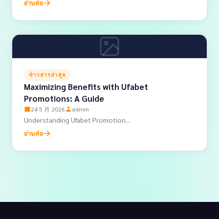
อ่านต่อ
ข่าวสารล่าสุด
Maximizing Benefits with Ufabet
Promotions: A Guide
24 5 月 2026
admin
Understanding Ufabet Promotion...
อ่านต่อ