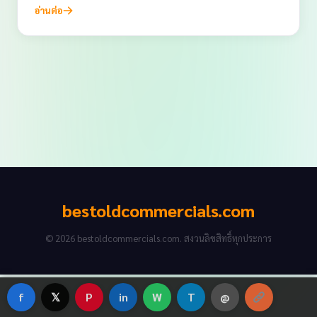
อ่านต่อ
bestoldcommercials.com
© 2026 bestoldcommercials.com. สงวนลิขสิทธิ์ทุกประการ
f
𝕏
P
in
W
T
@