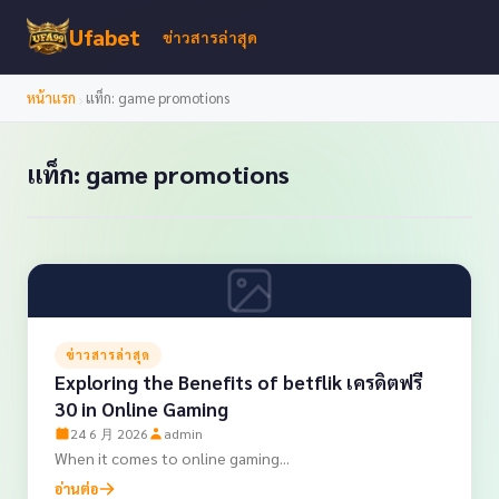
Ufabet
ข่าวสารล่าสุด
›
หน้าแรก
แท็ก: game promotions
แท็ก: game promotions
ข่าวสารล่าสุด
Exploring the Benefits of betflik เครดิตฟรี
30 in Online Gaming
24 6 月 2026
admin
When it comes to online gaming...
อ่านต่อ