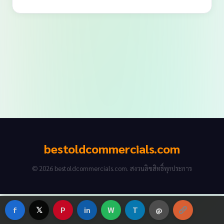
bestoldcommercials.com
© 2026 bestoldcommercials.com. สงวนลิขสิทธิ์ทุกประการ
f
𝕏
P
in
W
T
@