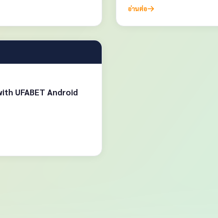
อ่านต่อ
with UFABET Android