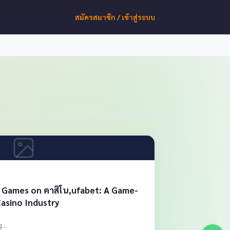
สมัครสมาชิก / เข้าสู่ระบบ
t Games on คาสิโน,ufabet: A Game-
Casino Industry
...