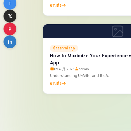
f
อ่านต่อ
𝕏
P
in
ข่าวสารล่าสุด
How to Maximize Your Experience 
App
05 6 月 2026
admin
Understanding UFABET and Its A...
อ่านต่อ