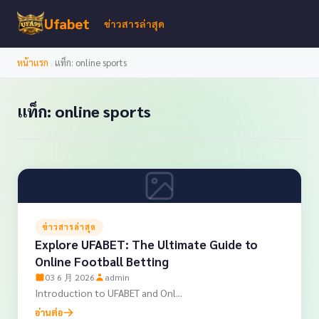
Ufabet
ข่าวสารล่าสุด
›
หน้าแรก
แท็ก: online sports
แท็ก: online sports
ข่าวสารล่าสุด
Explore UFABET: The Ultimate Guide to
Online Football Betting
03 6 月 2026
admin
Introduction to UFABET and Onl...
อ่านต่อ