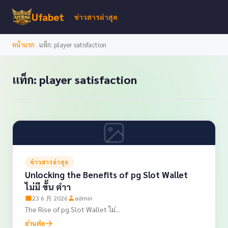
Ufabet
ข่าวสารล่าสุด
›
หน้าแรก
แท็ก: player satisfaction
แท็ก: player satisfaction
ข่าวสารล่าสุด
Unlocking the Benefits of pg Slot Wallet
ไม่มี ขั้น ตําา
23 6 月 2026
admin
The Rise of pg Slot Wallet ไม่...
อ่านต่อ