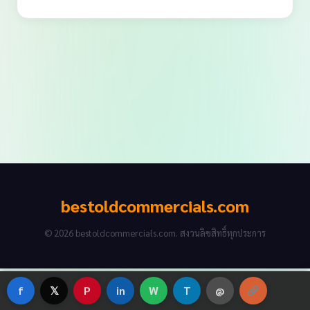
bestoldcommercials.com
© 2026 bestoldcommercials.com. สงวนลิขสิทธิ์ทุกประการ
f
𝕏
P
in
W
T
@