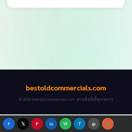
bestoldcommercials.com
© 2026 bestoldcommercials.com. สงวนลิขสิทธิ์ทุกประการ
f
𝕏
P
in
W
T
@