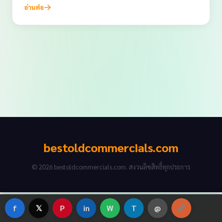
อ่านต่อ
bestoldcommercials.com
© 2026 bestoldcommercials.com. สงวนลิขสิทธิ์ทุกประการ
f
𝕏
P
in
W
T
@