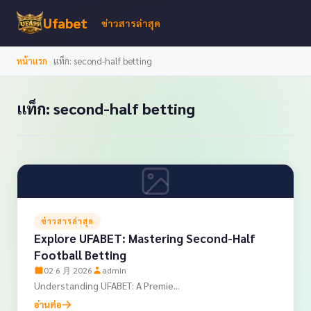
Ufabet
ข่าวสารล่าสุด
›
หน้าแรก
แท็ก: second-half betting
แท็ก: second-half betting
ข่าวสารล่าสุด
Explore UFABET: Mastering Second-Half
Football Betting
02 6 月 2026
admin
Understanding UFABET: A Premie...
อ่านต่อ