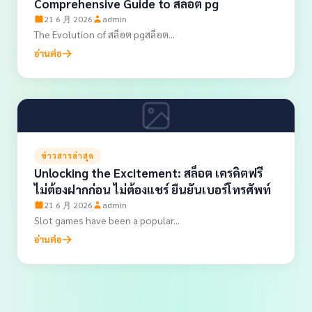
Comprehensive Guide to สล็อต pg
21 6 月 2026
admin
The Evolution of สล็อต pgสล็อต...
อ่านต่อ
ข่าวสารล่าสุด
Unlocking the Excitement: สล็อต เครดิตฟรี
ไม่ต้องฝากก่อน ไม่ต้องแชร์ ยืนยันเบอร์โทรศัพท์
21 6 月 2026
admin
Slot games have been a popular...
อ่านต่อ