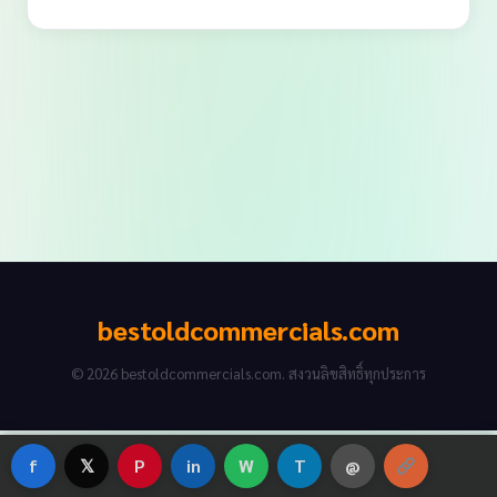
bestoldcommercials.com
© 2026 bestoldcommercials.com. สงวนลิขสิทธิ์ทุกประการ
f
𝕏
P
in
W
T
@