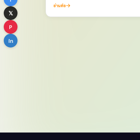
อ่านต่อ
𝕏
P
in