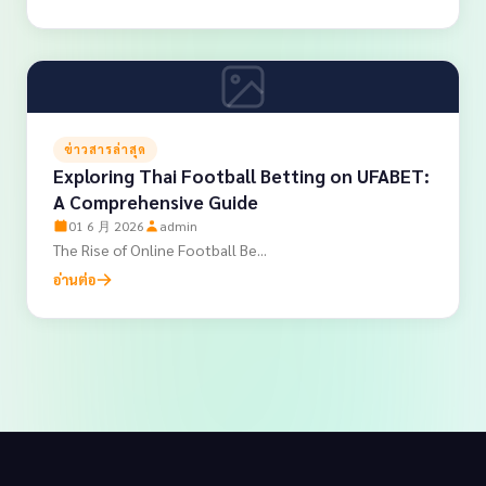
ข่าวสารล่าสุด
Exploring Thai Football Betting on UFABET:
A Comprehensive Guide
01 6 月 2026
admin
The Rise of Online Football Be...
อ่านต่อ