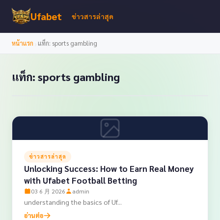
Ufabet
ข่าวสารล่าสุด
›
หน้าแรก
แท็ก: sports gambling
แท็ก: sports gambling
ข่าวสารล่าสุด
Unlocking Success: How to Earn Real Money
with Ufabet Football Betting
03 6 月 2026
admin
understanding the basics of Uf...
อ่านต่อ