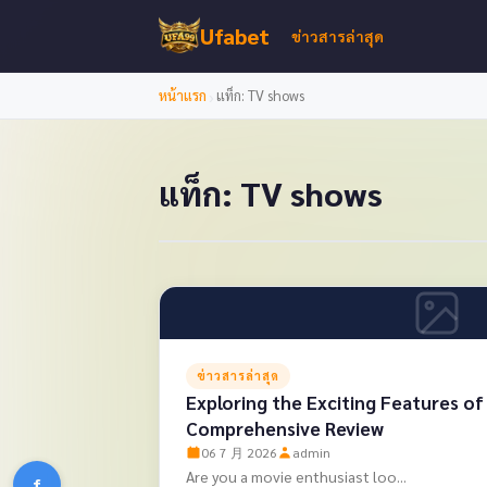
Ufabet
ข่าวสารล่าสุด
›
หน้าแรก
แท็ก: TV shows
แท็ก: TV shows
ข่าวสารล่าสุด
Exploring the Exciting Features of 
Comprehensive Review
06 7 月 2026
admin
Are you a movie enthusiast loo...
f