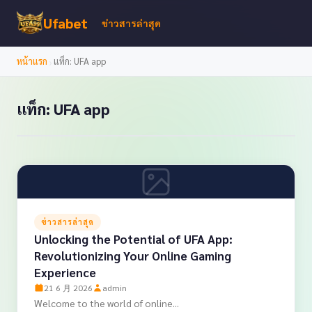
Ufabet
ข่าวสารล่าสุด
›
หน้าแรก
แท็ก: UFA app
แท็ก: UFA app
ข่าวสารล่าสุด
Unlocking the Potential of UFA App:
Revolutionizing Your Online Gaming
Experience
21 6 月 2026
admin
Welcome to the world of online...