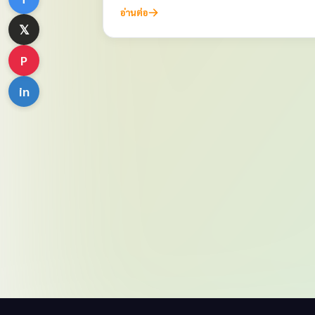
อ่านต่อ
𝕏
P
in