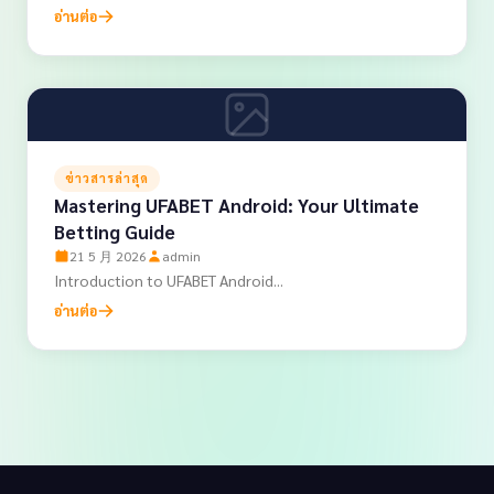
อ่านต่อ
ข่าวสารล่าสุด
Mastering UFABET Android: Your Ultimate
Betting Guide
21 5 月 2026
admin
Introduction to UFABET Android...
อ่านต่อ