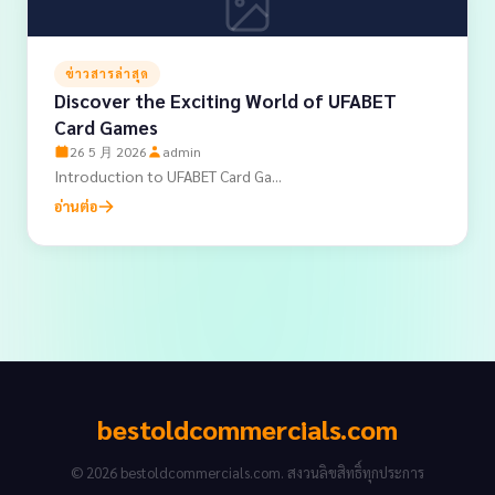
ข่าวสารล่าสุด
Discover the Exciting World of UFABET
Card Games
26 5 月 2026
admin
Introduction to UFABET Card Ga...
อ่านต่อ
bestoldcommercials.com
© 2026 bestoldcommercials.com. สงวนลิขสิทธิ์ทุกประการ