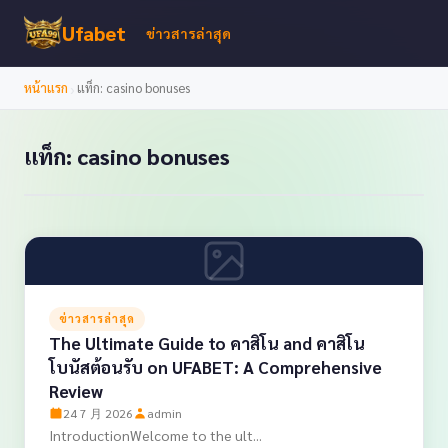
Ufabet
ข่าวสารล่าสุด
›
หน้าแรก
แท็ก: casino bonuses
แท็ก: casino bonuses
ข่าวสารล่าสุด
The Ultimate Guide to คาสิโน and คาสิโน
โบนัสต้อนรับ on UFABET: A Comprehensive
Review
24 7 月 2026
admin
IntroductionWelcome to the ult...