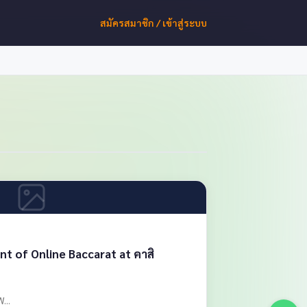
สมัครสมาชิก / เข้าสู่ระบบ
t of Online Baccarat at คาสิ
...