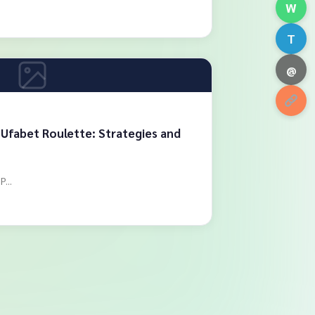
W
T
@
 Ufabet Roulette: Strategies and
...