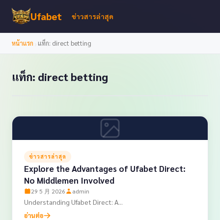
Ufabet
ข่าวสารล่าสุด
›
หน้าแรก
แท็ก: direct betting
แท็ก: direct betting
ข่าวสารล่าสุด
Explore the Advantages of Ufabet Direct:
No Middlemen Involved
29 5 月 2026
admin
Understanding Ufabet Direct: A...
อ่านต่อ