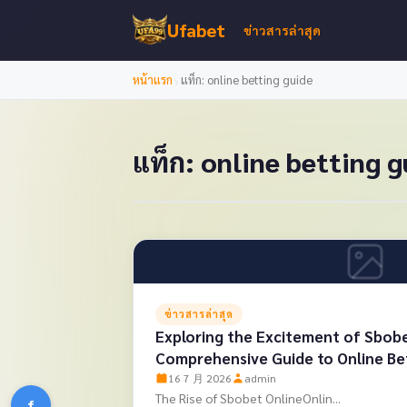
Ufabet
ข่าวสารล่าสุด
›
หน้าแรก
แท็ก: online betting guide
แท็ก: online betting g
ข่าวสารล่าสุด
Exploring the Excitement of Sbobe
Comprehensive Guide to Online Be
16 7 月 2026
admin
The Rise of Sbobet OnlineOnlin...
f