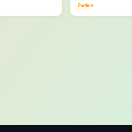
อ่านต่อ