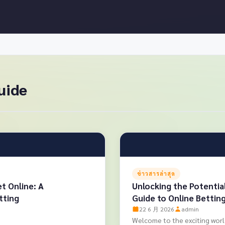
uide
ข่าวสารล่าสุด
t Online: A
Unlocking the Potentia
tting
Guide to Online Bettin
22 6 月 2026
admin
Welcome to the exciting world