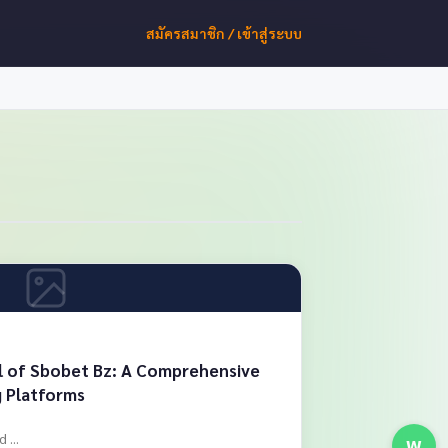
สมัครสมาชิก / เข้าสู่ระบบ
l of Sbobet Bz: A Comprehensive
g Platforms
 ...
W