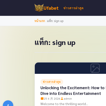
Ufabet
ข่าวสารล่าสุด
›
หน้าแรก
แท็ก: sign up
แท็ก: sign up
ข่าวสารล่าสุด
Unlocking the Excitement: How to S
Dive into Endless Entertainment
25 6 月 2026
admin
Welcome to the thrilling world...
f