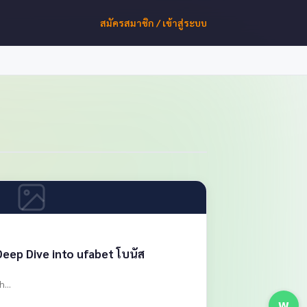
สมัครสมาชิก / เข้าสู่ระบบ
Deep Dive into ufabet โบนัส
...
W