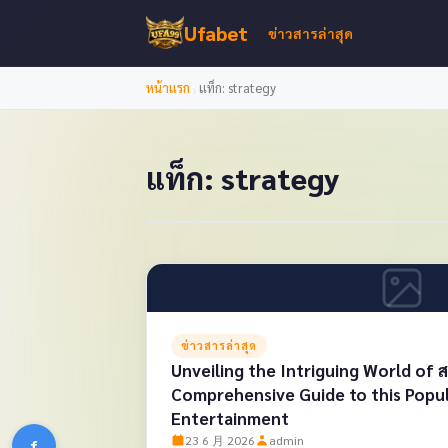
Ufabet
ข่าวสารล่าสุด
›
หน้าแรก
แท็ก: strategy
แท็ก: strategy
ข่าวสารล่าสุด
Unveiling the Intriguing World of ส
Comprehensive Guide to this Popu
Entertainment
23 6 月 2026
admin
f