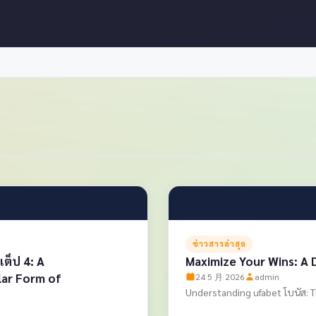
ข่าวสารล่าสุด
เต็ป 4: A
Maximize Your Wins: A 
lar Form of
24 5 月 2026
admin
Understanding ufabet โบนัส: Th