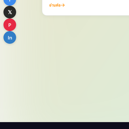
อ่านต่อ
𝕏
P
in