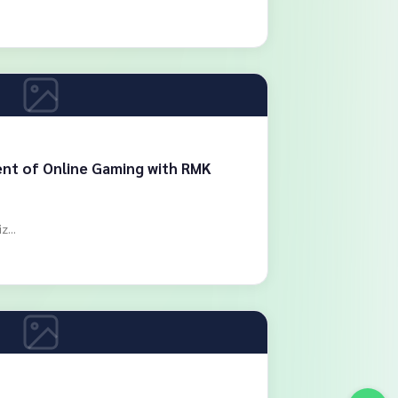
ent of Online Gaming with RMK
...