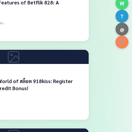
Features of Betflik 828: A
W
T
...
@
World of สล็อต 918kiss: Register
redit Bonus!
.