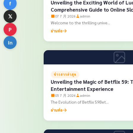
Unveiling the Exciting World of Lu
f
Comprehensive Guide to Online Sl
𝕏
07 7 月 2026
admin
Welcome to the thrilling unive...
P
อ่านต่อ
in
ข่าวสารล่าสุด
Unveiling the Magic of Betflix 59:
Entertainment Experience
05 7 月 2026
admin
The Evolution of Betflix 59Bet...
อ่านต่อ