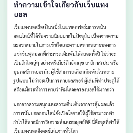
ทำความเข้าใจเกี่ยวกับเว็บแทง
บอล
เว็บแทงบอลถือเป็นหนึ่งในแพลตฟอร์มการพนัน
ออนไลน์ที่ได้รับความนิยมมากในปัจจุบัน เนื่องจากความ
สะดวกสบายในการเข้าถึงและความหลากหลายของการ
แข่งขันฟุตบอลที่สามารถเดิมพันได้ตลอดทั้งปี ไม่ว่าจะ
เป็นลีกใหญ่ๆ อย่างพรีเมียร์ลีกอังกฤษ ลาลีกาสเปน หรือ
บุนเดสลีกาเยอรมัน ผู้ใช้สามารถเลือกเดิมพันในหลาย
รูปแบบ ไม่ว่าจะเป็นการทายผลสกอร์ ผู้เล่นที่ทำประตูได้
หรือแม้กระทั่งการทายว่าทีมใดจะครองบอลได้มากกว่า
นอกจากความสนุกและความตื่นเต้นจากการลุ้นผลแล้ว
การพนันบอลออนไลน์ยังเปิดโอกาสให้ผู้ใช้สามารถทำ
กำไรได้หากมีการวิเคราะห์และกลยุทธ์ที่ดี นี่คือจุดที่ทำให้
เว็บแทงบอลดึงดูดผู้เล่นจากทั่วโลก