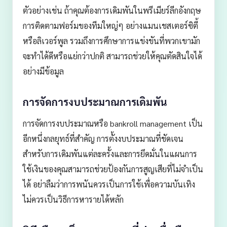
ตัวอย่างเช่น ถ้าคุณต้องการเดิมพันในพรีเมียร์ลีกอังกฤษ
การติดตามฟอร์มของทีมใหญ่ๆ อย่างแมนเชสเตอร์ซิตี้
หรือลิเวอร์พูล รวมถึงการศึกษาการแข่งขันที่พวกเขามัก
จะทำได้ดีหรือแย่กว่าปกติ สามารถช่วยให้คุณตัดสินใจได้
อย่างมีข้อมูล
การจัดการงบประมาณการเดิมพัน
การจัดการงบประมาณหรือ bankroll management เป็น
อีกหนึ่งกลยุทธ์ที่สำคัญ การตั้งงบประมาณที่ชัดเจน
สำหรับการเดิมพันแต่ละครั้งและการยึดมั่นในแผนการ
ใช้เงินของคุณสามารถช่วยป้องกันการสูญเสียที่ไม่จำเป็น
ได้ อย่าลืมว่าการพนันควรเป็นการใช้เพื่อความบันเทิง
ไม่ควรเป็นวิธีการหารายได้หลัก