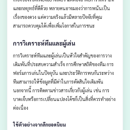
และกลยุทธ์ที่ดีด้วย หลายคนอาจมองว่าการพนันเป็น
เรื่องของดวง แต่ความจริงแล้วมีหลายปัจจัยที่คุณ
สามารถควบคุมได้เพื่อเพิ่มโอกาสในการชนะ
การวิเคราะห์ทีมและผู้เล่น
การวิเคราะห์ทีมและผู้เล่นเป็นหัวใจสำคัญของการวาง
เดิมพันที่ประสบความสำเร็จ การศึกษาสถิติของทีม การ
ฟอร์มการเล่นในปัจจุบัน และประวัติการพบกันระหว่าง
ทีมสามารถให้ข้อมูลที่มีค่าในการตัดสินใจเดิมพัน
นอกจากนี้ การติดตามข่าวสารเกี่ยวกับผู้เล่น เช่น การ
บาดเจ็บหรือการเปลี่ยนแปลงโค้ชก็เป็นสิ่งที่ควรทำอย่าง
ต่อเนื่อง
ใช้ตัวอย่างจากลีกยอดนิยม