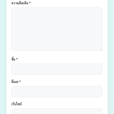
ความคิดเห็น
*
ชื่อ
*
อีเมล
*
เว็บไซต์