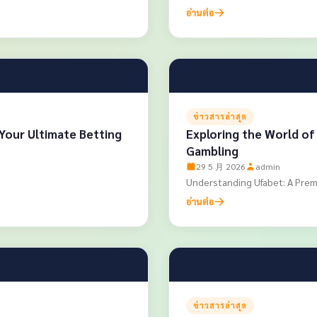
อ่านต่อ
ข่าวสารล่าสุด
Your Ultimate Betting
Exploring the World of
Gambling
29 5 月 2026
admin
Understanding Ufabet: A Premi
อ่านต่อ
ข่าวสารล่าสุด