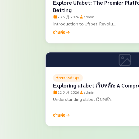
Explore Ufabet: The Premier Platf
Betting
28 5 月 2026
admin
Introduction to Ufabet: Revolu...
อ่านต่อ
ข่าวสารล่าสุด
Exploring ufabet เว็บหลัก: A Comp
22 5 月 2026
admin
Understanding ufabet เว็บหลัก:...
อ่านต่อ