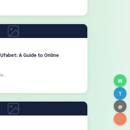
 Ufabet: A Guide to Online
e...
W
T
@