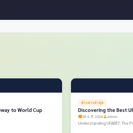
ข่าวสารล่าสุด
teway to World Cup
Discovering the Best 
06 6 月 2026
admin
Understanding UFABET: The Pr