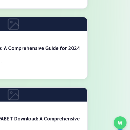
ร: A Comprehensive Guide for 2024
...
UFABET Download: A Comprehensive
W