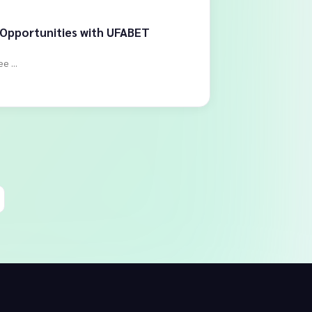
 Opportunities with UFABET
 ...